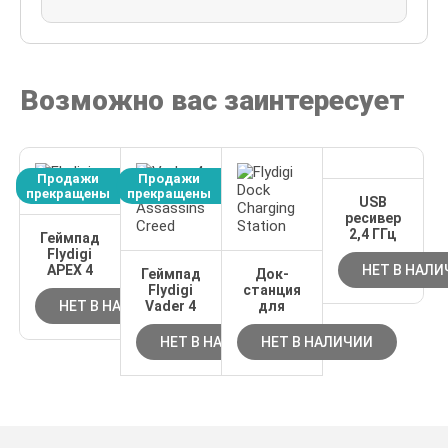
Возможно вас заинтересует
Продажи
Продажи
прекращены
прекращены
USB
ресивер
2,4 ГГц
Геймпад
Flydigi
APEX 4
НЕТ В НАЛ
Геймпад
Док-
Flydigi
станция
НЕТ В НАЛИЧИИ
Vader 4
для
Pro
геймпадов
Assassins
Flydigi
НЕТ В НАЛИЧИИ
НЕТ В НАЛИЧИИ
Creed
Apex/Vader
Edition