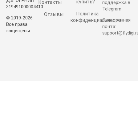
Д.В. ОГРНИП
купить?
Контакты
поддержка в
319491000004410
Telegram
Политика
Отзывы
© 2019-2026
конфиденциальности
Электронная
Все права
почта:
защищены
support@flydigi.r