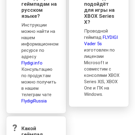
геймпадам на
подойдёт
русском
для игры на
языке?
XBOX Series
X?
Инструкции
Проводной
можно найти на
геймпад
FLYDIGI
нашем
Vader 5s
информационном
изготовлен по
ресурсе по
лицензии
адресу
Microsoft и
Flydigi.info
совместим с
Консультацию
консолями XBOX
по продуктам
Series X|S, XBOX
можно получить
One и ПК на
в нашем
Windows.
телеграм чате
FlydigiRussia
?
Какой
геймпад